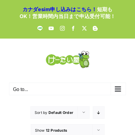
Skip
カナダesim申し込みはこちら！
短期も
to
OK！営業時間内当日まで申込受付可能！
content
LINE
YouTube
Instagram
Facebook
X
Blogger
Go to...
Sort by
Default Order
Show
12 Products