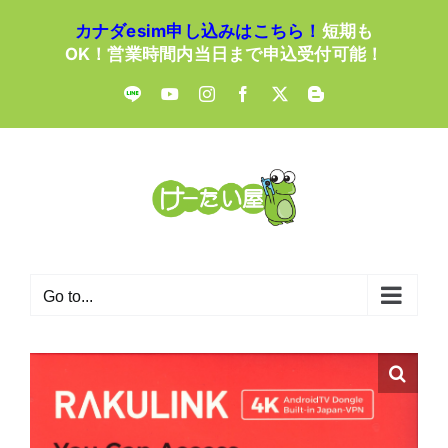
Skip
カナダesim申し込みはこちら！
短期も
to
OK！営業時間内当日まで申込受付可能！
content
LINE
YouTube
Instagram
Facebook
X
Blogger
Go to...