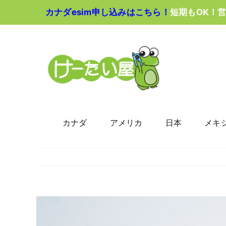
Skip
カナダesim申し込みはこちら！
短期もOK！
to
content
カナダ
アメリカ
日本
メキ
View
Larger