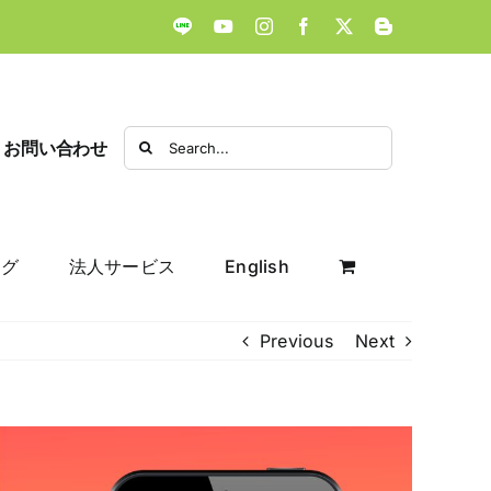
LINE
YouTube
Instagram
Facebook
X
Blogger
Search
お問い合わせ
for:
ログ
法人サービス
English
Previous
Next