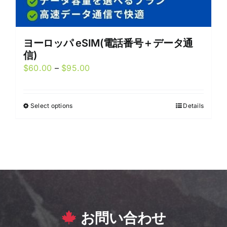
ヨーロッパ eSIM(電話番号＋データ通
信)
Price
$
60.00
–
$
95.00
range:
$60.00
Select options
Details
This
through
product
$95.00
has
multiple
variants.
The
options
may
お問い合わせ
be