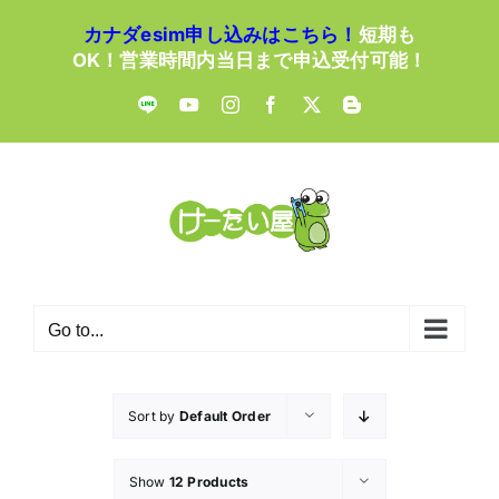
Skip
カナダesim申し込みはこちら！
短期も
to
OK！営業時間内当日まで申込受付可能！
content
LINE
YouTube
Instagram
Facebook
X
Blogger
Go to...
Sort by
Default Order
Show
12 Products