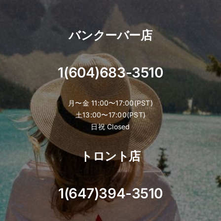
chosen
on
the
バンクーバー店
product
page
1(604)683-3510
月〜金 11:00〜17:00(PST)
土13:00〜17:00(PST)
日祝 Closed
トロント店
1(647)394-3510