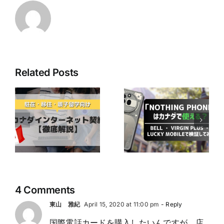
Related Posts
最近人気の
「Nothing
Lucky Mobileで
ネ
Phone」はカナ
カナダから海外
ダで使える？ ～
に電話したい人
か
Bell ・ Virgin
へ｜国際通話オ
徹
Plus ・ Lucky
プションの種類
Mobileで検証し
と選び方
てみた～
4 Comments
東山 雅紀
April 15, 2020 at 11:00 pm
- Reply
国際電話カードを購入したいんですが、店