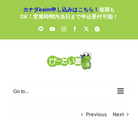
Skip
カナダesim申し込みはこちら！
短期も
to
OK！営業時間内当日まで申込受付可能！
content
LINE
YouTube
Instagram
Facebook
X
Blogger
Go to...
Previous
Next