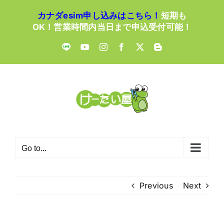
Skip
カナダesim申し込みはこちら！
短期も
to
OK！営業時間内当日まで申込受付可能！
content
LINE
YouTube
Instagram
Facebook
X
Blogger
Go to...
Previous
Next