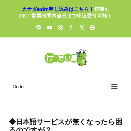
Skip
カナダesim申し込みはこちら！
短期も
to
OK！営業時間内当日まで申込受付可能！
content
LINE
YouTube
Instagram
Facebook
X
Blogger
Go to...
◆日本語サービスが無くなったら困
るのですが？