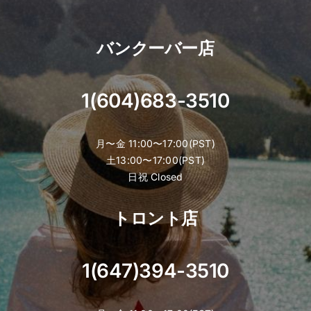
バンクーバー店
1(604)683-3510
月〜金 11:00〜17:00(PST)
土13:00〜17:00(PST)
日祝 Closed
トロント店
1(647)394-3510