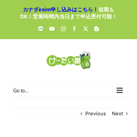
Skip
カナダesim申し込みはこちら！
短期も
to
OK！営業時間内当日まで申込受付可能！
content
LINE
YouTube
Instagram
Facebook
X
Blogger
Go to...
Previous
Next