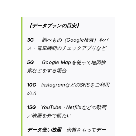
【データプランの目安】
3G
調べもの（Google検索）やバ
ス・電車時間のチェックアプリなど
5G
Google Mapを使って地図検
索などをする場合
10G
InstagramなどのSNSをご利用
の方
15G
YouTube・Netflixなどの動画
／映画を外で観たい
データ使い放題
余裕をもってデー