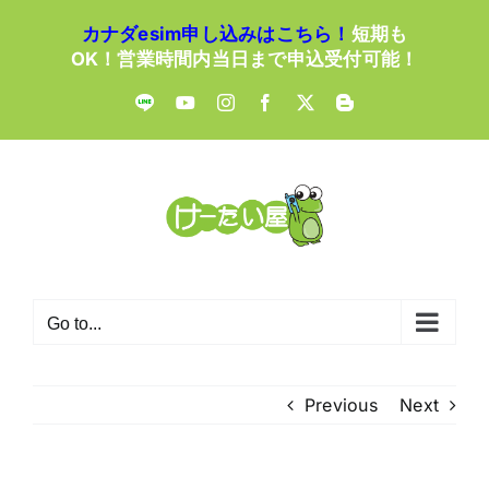
Skip
カナダesim申し込みはこちら！
短期も
to
OK！営業時間内当日まで申込受付可能！
content
LINE
YouTube
Instagram
Facebook
X
Blogger
Go to...
Previous
Next