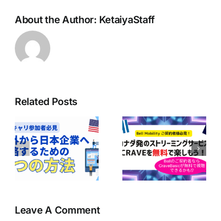
About the Author:
KetaiyaStaff
Related Posts
ボ
ア
Bell Mobilityユ
の
【Bell契約者は1
ーザー必見！
｜
年間無料！】
CraveのBasicプ
企
Perplexity Pro
ランが無料で楽
に
AIの利用ガイド
しめるかも！？
の
Leave A Comment