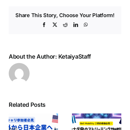
Share This Story, Choose Your Platform!
Facebook
X
Reddit
LinkedIn
WhatsApp
About the Author:
KetaiyaStaff
Related Posts
ボ
ア
Bell Mobilityユ
の
【Bell契約者は1