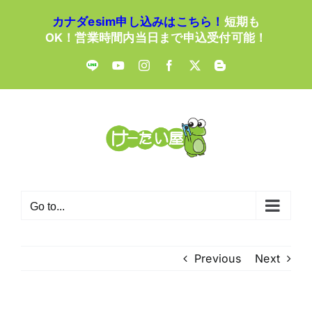
Skip
カナダesim申し込みはこちら！
短期も
to
OK！営業時間内当日まで申込受付可能！
content
LINE
YouTube
Instagram
Facebook
X
Blogger
Go to...
Previous
Next