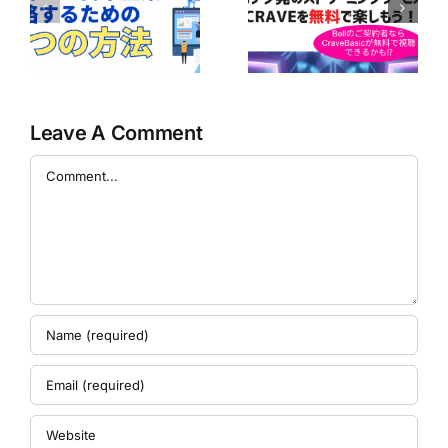
ーザー必見！
｜
年間無料！】
CraveのBasicプ
企
Perplexity Pro
ランが無料で楽
に
AIの利用ガイド
しめるかも！？
の
Leave A Comment
Comment