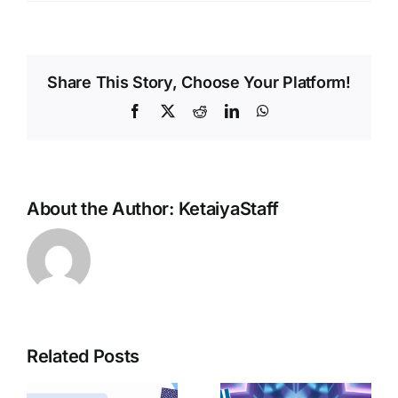
Share This Story, Choose Your Platform!
Facebook
X
Reddit
LinkedIn
WhatsApp
About the Author:
KetaiyaStaff
Related Posts
ボ