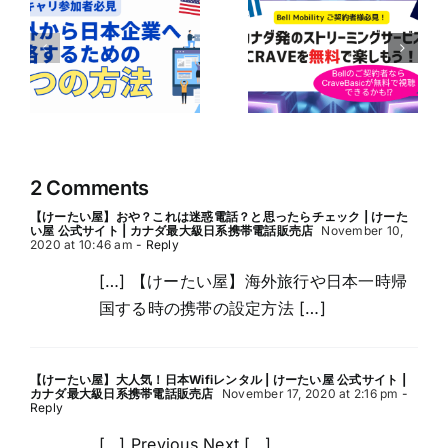
ア
Bell Mobilityユ
の
【Bell契約者は1
ーザー必見！
｜
年間無料！】
CraveのBasicプ
企
Perplexity Pro
ランが無料で楽
に
AIの利用ガイド
しめるかも！？
の
2 Comments
【けーたい屋】おや？これは迷惑電話？と思ったらチェック | けーた
い屋 公式サイト | カナダ最大級日系携帯電話販売店
November 10,
2020 at 10:46 am
- Reply
[…] 【けーたい屋】海外旅行や日本一時帰
国する時の携帯の設定方法 […]
【けーたい屋】大人気！日本Wifiレンタル | けーたい屋 公式サイト |
カナダ最大級日系携帯電話販売店
November 17, 2020 at 2:16 pm
-
Reply
[…] Previous Next […]