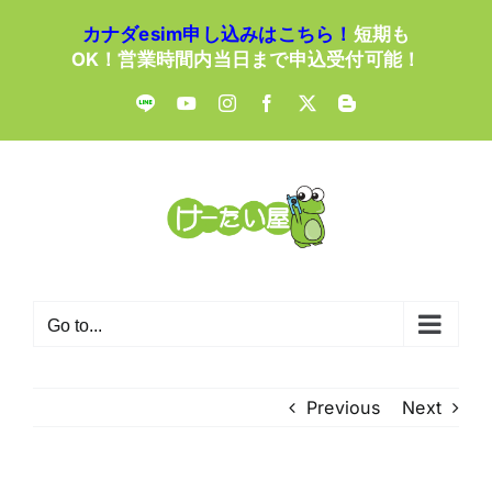
Skip
カナダesim申し込みはこちら！
短期も
to
OK！営業時間内当日まで申込受付可能！
content
LINE
YouTube
Instagram
Facebook
X
Blogger
Go to...
Previous
Next