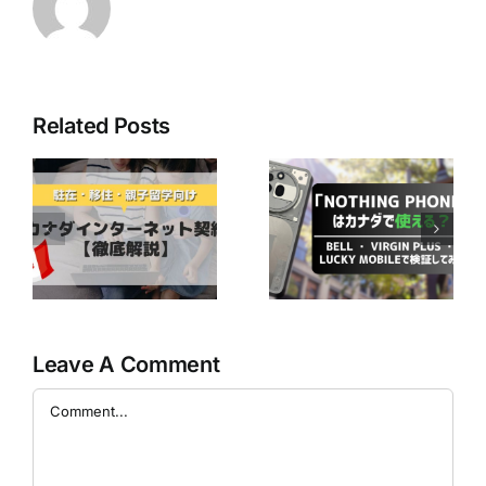
Related Posts
最近人気の
「Nothing
Bell Mobilityユ
ネ
Phone」はカナ
ーザー必見！
ダで使える？ ～
CraveのBasicプ
か
Bell ・ Virgin
ランが無料で楽
徹
Plus ・ Lucky
しめるかも！？
Mobileで検証し
てみた～
Leave A Comment
Comment