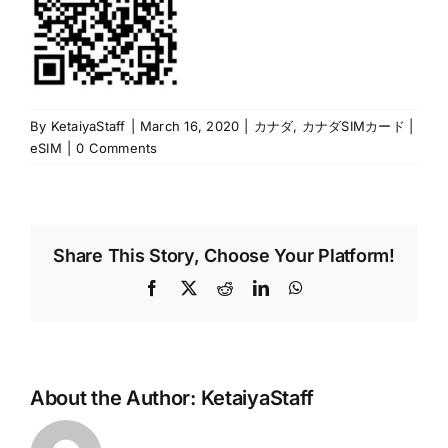
By
KetaiyaStaff
|
March 16, 2020
|
カナダ
,
カナダSIMカード |
eSIM
|
0 Comments
Share This Story, Choose Your Platform!
Facebook
X
Reddit
LinkedIn
WhatsApp
About the Author:
KetaiyaStaff