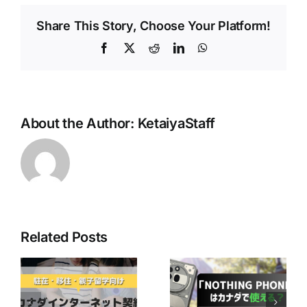
Share This Story, Choose Your Platform!
Facebook
X
Reddit
LinkedIn
WhatsApp
About the Author:
KetaiyaStaff
Related Posts
最近人気の
「Nothing
Bell Mobilityユ
ネ
Phone」はカナ
ーザー必見！