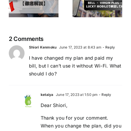
ダで使える？ ～
CraveのBasicプ
か
Bell ・ Virgin
ランが無料で楽
徹
Plus ・ Lucky
しめるかも！？
Mobileで検証し
てみた～
2 Comments
Shiori Kenmoku
June 17, 2023 at 8:43 am
- Reply
I have changed my plan and paid my
bill, but I can’t use it without Wi-Fi. What
should I do?
ketaiya
June 17, 2023 at 1:50 pm
- Reply
Dear Shiori,
Thank you for your comment.
When you change the plan, did you