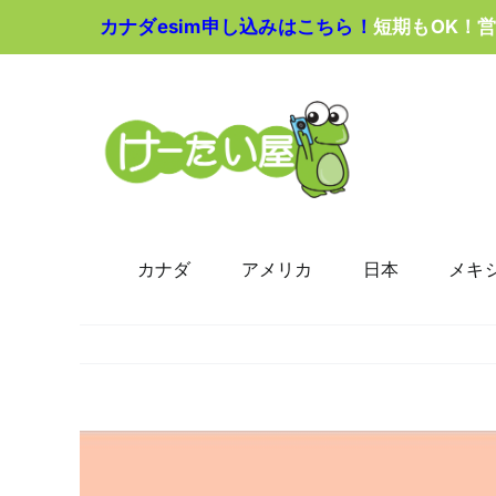
Skip
カナダesim申し込みはこちら！
短期もOK！
to
content
カナダ
アメリカ
日本
メキ
View
Larger