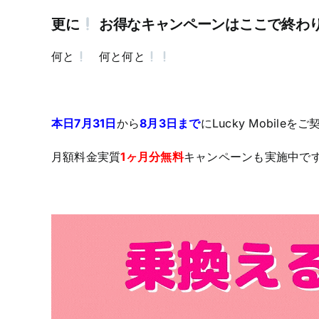
更に
お得なキャンペーンはここで終わ
何と
何と何と
本日7月31日
から
8月3日まで
にLucky Mobile
月額料金実質
1ヶ月分無料
キャンペーンも実施中で