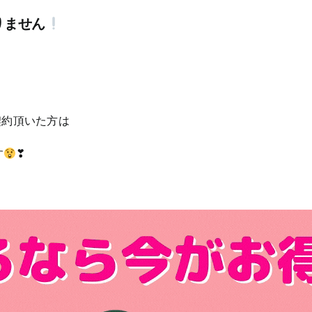
りません
をご契約頂いた方は
す
❣