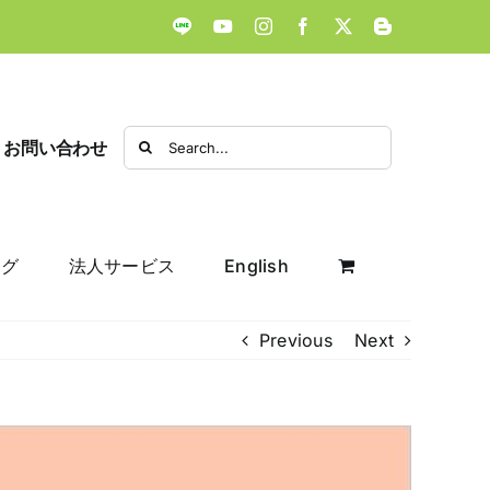
LINE
YouTube
Instagram
Facebook
X
Blogger
Search
お問い合わせ
for:
ログ
法人サービス
English
Previous
Next