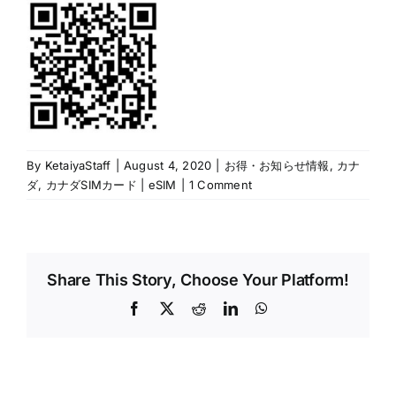
By
KetaiyaStaff
|
August 4, 2020
|
お得・お知らせ情報
,
カナ
ダ
,
カナダSIMカード | eSIM
|
1 Comment
Share This Story, Choose Your Platform!
Facebook
X
Reddit
LinkedIn
WhatsApp