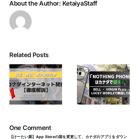
About the Author:
KetaiyaStaff
Related Posts
最近人気の
【2025年版】ボ
「Nothing
ストンキャリア
ネ
Phone」はカナ
フォーラムでの
ダで使える？ ～
電話対応対策｜
か
Bell ・ Virgin
海外から日本企
徹
Plus ・ Lucky
業へスムーズに
Mobileで検証し
連絡する3つの
てみた～
方法
One Comment
【けーたい屋】App Storeの国を変更して、カナダのアプリをダウン