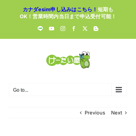
Skip
カナダesim申し込みはこちら！
短期も
to
OK！営業時間内当日まで申込受付可能！
content
LINE
YouTube
Instagram
Facebook
X
Blogger
Go to...
Previous
Next