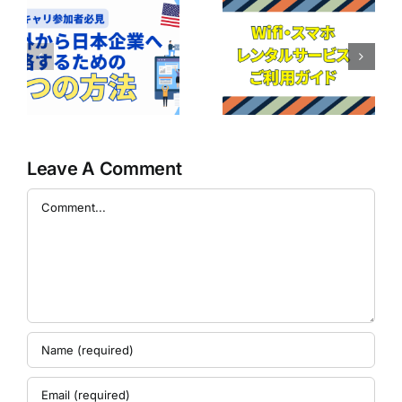
ボ
【けーたい屋】
ア
【保存版】レン
ロスキャリ キャ
の
タルポケット
ンペーン2025
｜
WiFi・スマート
企
フォンサービス
に
ご利用ガイド
の
Leave A Comment
Comment