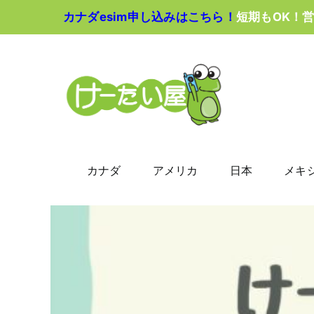
Skip
カナダesim申し込みはこちら！
短期もOK！
to
content
カナダ
アメリカ
日本
メキ