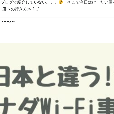
をブログで紹介していない。。。
そこで今日はけーたい屋
の行き方≫ [...]
 Comment