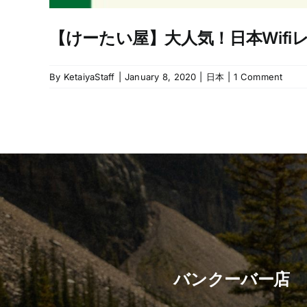
【けーたい屋】大人気！日本Wifi
By
KetaiyaStaff
|
January 8, 2020
|
日本
|
1 Comment
バンクーバー店