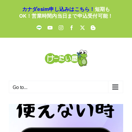
Skip
カナダesim申し込みはこちら！
短期も
to
OK！営業時間内当日まで申込受付可能！
content
LINE
YouTube
Instagram
Facebook
X
Blogger
Go to...