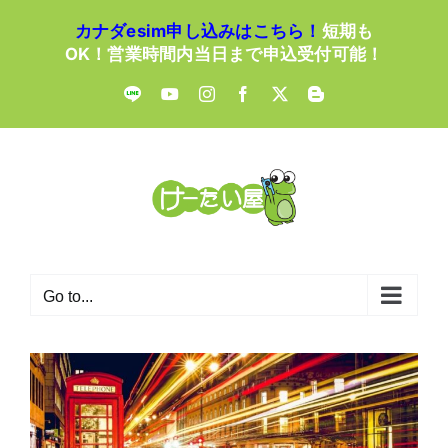
Skip
カナダesim申し込みはこちら！
短期も
to
OK！営業時間内当日まで申込受付可能！
content
LINE
YouTube
Instagram
Facebook
X
Blogger
Go to...