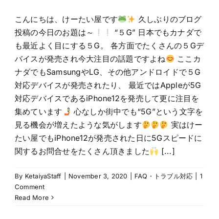
こんにちは、けーたい屋です
久しぶりのブログ
投稿の今日のお題は～
“５G” 日本でもカナダで
も最近よく目にする５G。 各方面でたくさんの５Gデ
バイスが発売され今大注目の話題ですよね
ここカ
ナダでもSamsungやLG、その他アンドロイドで５G
対応デバイスが発売されたり、 最近ではAppleが5G
対応デバイスであるiPhone12を発売して更に注目を
集めています
心なしか街中でも“5G”という文字を
見る機会が増えたような気がします
実はけー
たい屋でもiPhone12が発売された日に5Gスピードに
関するお問合せをたくさん頂きました
[...]
By
KetaiyaStaff
|
November 3, 2020
|
FAQ・トラブル対応
|
1
Comment
Read More