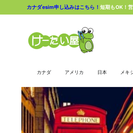
Skip
カナダesim申し込みはこちら！
短期もOK！
to
content
カナダ
アメリカ
日本
メキ