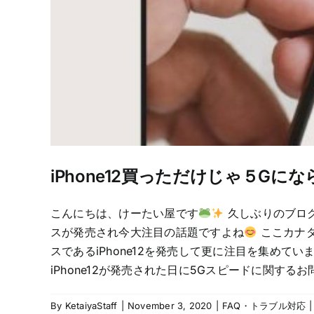
iPhone12買っただけじゃ５Gに
こんにちは、けーたい屋です
久しぶりのブロ
スが発売され今大注目の話題ですよね
ここカナダ
スであるiPhone12を発売して更に注目を集めてい
iPhone12が発売された日に5Gスピードに関す
By
KetaiyaStaff
|
November 3, 2020
|
FAQ・トラブル対応
|