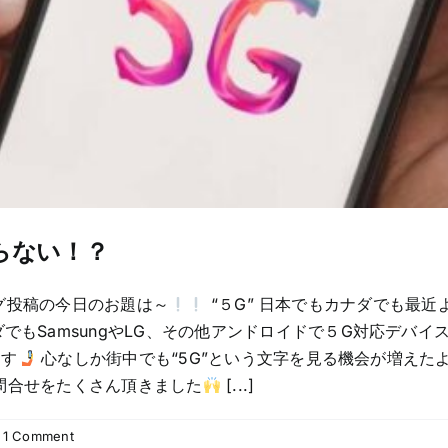
ならない！？
グ投稿の今日のお題は～
“５G” 日本でもカナダでも最近
でもSamsungやLG、その他アンドロイドで５G対応デバイス
ます
心なしか街中でも“5G”という文字を見る機会が増えた
るお問合せをたくさん頂きました
[...]
1 Comment