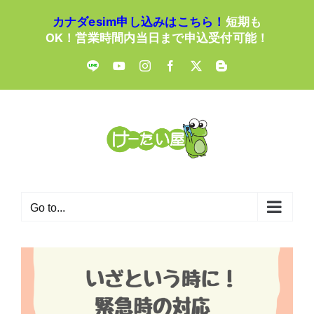
Skip
カナダesim申し込みはこちら！
短期も
to
OK！営業時間内当日まで申込受付可能！
content
LINE
YouTube
Instagram
Facebook
X
Blogger
Go to...