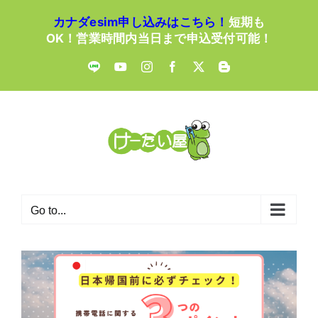
Skip
カナダesim申し込みはこちら！
短期も
to
OK！営業時間内当日まで申込受付可能！
content
LINE
YouTube
Instagram
Facebook
X
Blogger
Go to...