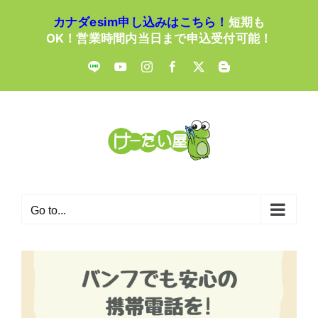
Skip
カナダesim申し込みはこちら！
短期も
to
OK！営業時間内当日まで申込受付可能！
content
LINE
YouTube
Instagram
Facebook
X
Blogger
Go to...