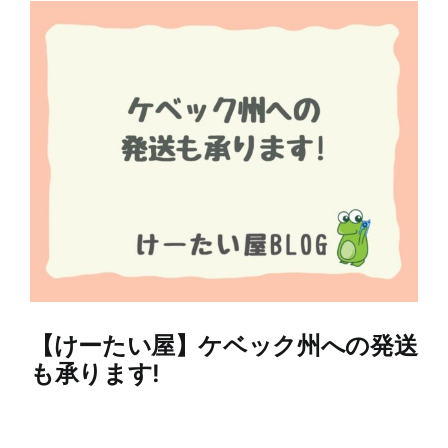
View
Larger
Image
【けーたい屋】ケベック州への発送
も承ります!