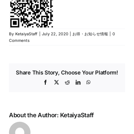
By
KetaiyaStaff
|
July 22, 2020
|
お得・お知らせ情報
|
0
Comments
Share This Story, Choose Your Platform!
Facebook
X
Reddit
LinkedIn
WhatsApp
About the Author:
KetaiyaStaff