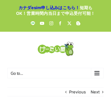
Skip
カナダesim申し込みはこちら！
短期も
to
OK！営業時間内当日まで申込受付可能！
content
LINE
YouTube
Instagram
Facebook
X
Blogger
Go to...
Previous
Next