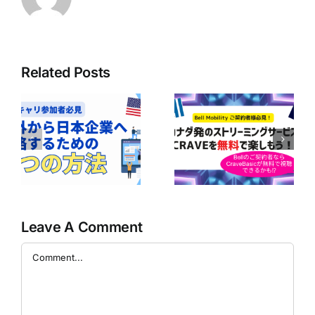
Related Posts
ボ
ア
Bell Mobilityユ
の
【Bell契約者は1
ーザー必見！
｜
年間無料！】
CraveのBasicプ
企
Perplexity Pro
ランが無料で楽
に
AIの利用ガイド
しめるかも！？
の
Leave A Comment
Comment