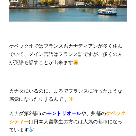
ケベック州ではフランス系カナディアンが多く住ん
でいて、メイン言語はフランス語ですが、多くの人
が英語も話すことが出来ます
カナダにいるのに、まるでフランスに行ったような
感覚になったりするんです
カナダ第2都市の
モントリオール
や、州都の
ケベック
シティー
は日本人留学生の方には人気の都市になっ
ています