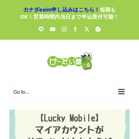
Skip
カナダesim申し込みはこちら！
短期も
to
OK！営業時間内当日まで申込受付可能！
content
LINE
YouTube
Instagram
Facebook
X
Blogger
Go to...