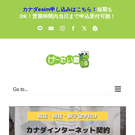
Skip
カナダesim申し込みはこちら！
短期も
to
OK！営業時間内当日まで申込受付可能！
content
LINE
YouTube
Instagram
Facebook
X
Blogger
Go to...