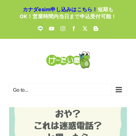
Skip
カナダesim申し込みはこちら！
短期も
to
OK！営業時間内当日まで申込受付可能！
content
LINE
YouTube
Instagram
Facebook
X
Blogger
Go to...