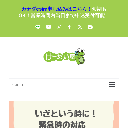
Skip
カナダesim申し込みはこちら！
短期も
to
OK！営業時間内当日まで申込受付可能！
content
LINE
YouTube
Instagram
Facebook
X
Blogger
Go to...