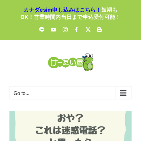
Skip
カナダesim申し込みはこちら！
短期も
to
OK！営業時間内当日まで申込受付可能！
content
LINE
YouTube
Instagram
Facebook
X
Blogger
Go to...