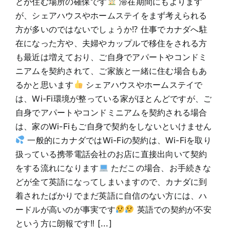
とが住む場所の確保です
滞在期間にもよります
が、シェアハウスやホームステイをまず考えられる
方が多いのではないでしょうか⁉ 仕事でカナダへ駐
在になった方や、夫婦やカップルで移住をされる方
も最近は増えており、ご自身でアパートやコンドミ
ニアムを契約されて、ご家族と一緒に住む場合もあ
るかと思います
シェアハウスやホームステイで
は、Wi-Fi環境が整っている家がほとんどですが、ご
自身でアパートやコンドミニアムを契約される場合
は、家のWi-Fiもご自身で契約をしないといけません
一般的にカナダではWi-Fiの契約は、Wi-Fiを取り
扱っている携帯電話会社のお店に直接出向いて契約
をする流れになります
ただこの場合、お手続きな
どが全て英語になってしまいますので、カナダに到
着されたばかりでまだ英語に自信のない方には、ハ
ードルが高いのが事実です
英語での契約が不安
という方に朗報です‼ [...]