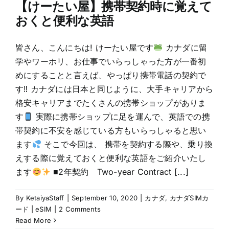
【けーたい屋】携帯契約時に覚えて
おくと便利な英語
皆さん、こんにちは! けーたい屋です
カナダに留
学やワーホリ、お仕事でいらっしゃった方が一番初
めにすることと言えば、やっぱり携帯電話の契約で
す‼ カナダには日本と同じように、大手キャリアから
格安キャリアまでたくさんの携帯ショップがありま
す
実際に携帯ショップに足を運んで、英語での携
帯契約に不安を感じている方もいらっしゃると思い
ます
そこで今回は、 携帯を契約する際や、乗り換
えする際に覚えておくと便利な英語をご紹介いたし
ます
■2年契約 Two-year Contract [...]
By
KetaiyaStaff
|
September 10, 2020
|
カナダ
,
カナダSIMカ
ード | eSIM
|
2 Comments
Read More