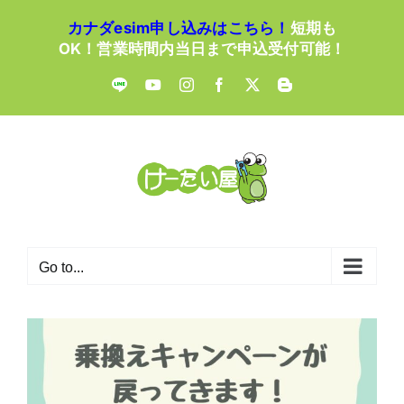
Skip
カナダesim申し込みはこちら！
短期も
to
OK！営業時間内当日まで申込受付可能！
content
LINE
YouTube
Instagram
Facebook
X
Blogger
Go to...