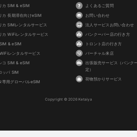
カ SIM & eSIM
よくあるご質問
リカ 長期滞在向けeSIM
お問い合わせ
リカ SIMレンタルサービス
法人サービスお問い合わせ
リカ WiFiレンタルサービス
バンクーバ
ー
店の行き方
IM & eSIM
トロント店の行き方
 WiFiレンタルサービス
バーチャル来店
コ SIM & eSIM
出張販売サービス（バンク
定）
ッパ SIM
荷物預かりサービス
タ専用グローバルeSIM
Copyright © 2026 Ketaiya