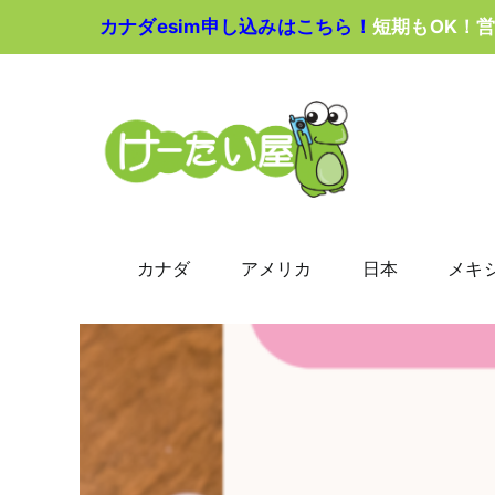
Skip
カナダesim申し込みはこちら！
短期もOK！
to
content
カナダ
アメリカ
日本
メキ