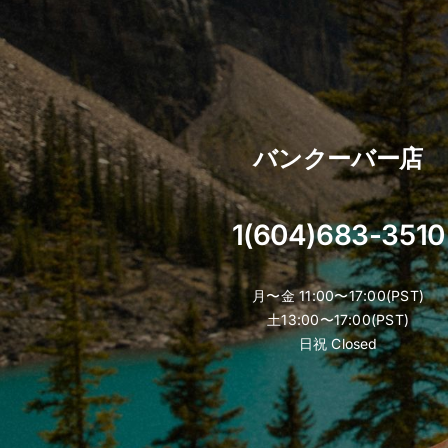
バンクーバー店
1(604)683-3510
月〜金 11:00〜17:00(PST)
土13:00〜17:00(PST)
日祝 Closed