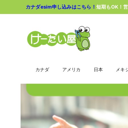
Skip
カナダesim申し込みはこちら！
短期もOK！
to
content
カナダ
アメリカ
日本
メキ