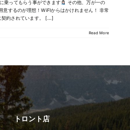
相談に乗ってもらう事ができます
その他、万が一の
意するのが理想！WiFIからはかけれません！ 非常
されています。 [...]
Read More
トロント店