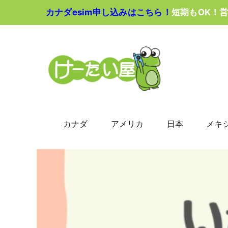
Skip
カナダesim申し込みはこちら！
短期もOK！
to
content
カナダ
アメリカ
日本
メキ