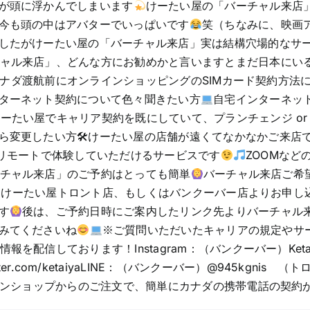
が頭に浮かんでしまいます
けーたい屋の「バーチャル来店
今も頭の中はアバターでいっぱいです
笑（ちなみに、映画
したがけーたい屋の「バーチャル来店」実は結構穴場的なサ
ャル来店」、どんな方にお勧めかと言いますとまだ日本にい
ナダ渡航前にオンラインショッピングのSIMカード契約方法
ターネット契約について色々聞きたい方
自宅インターネッ
たい屋でキャリア契約を既にしていて、プランチェンジ or 引
ら変更したい方🛠けーたい屋の店舗が遠くてなかなかご来店
をリモートで体験していただけるサービスです
ZOOMな
チャル来店」のご予約はとっても簡単
バーチャル来店ご希
けーたい屋トロント店、もしくはバンクーバー店よりお申し込
す
後は、ご予約日時にご案内したリンク先よりバーチャル
みてくださいね
※ご質問いただいたキャリアの規定やサ
情報を配信しております！Instagram：（バンクーバー）Ketaiya 
s://twitter.com/ketaiyaLINE：（バンクーバー）@945kgnis
ラインショップからのご注文で、簡単にカナダの携帯電話の契