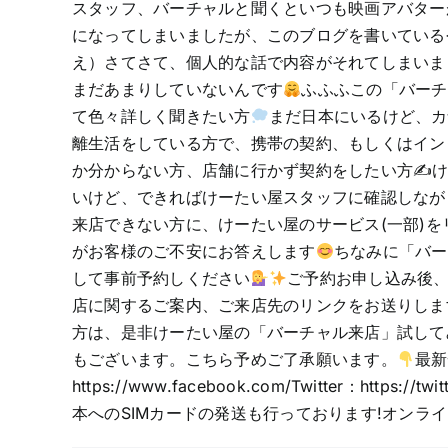
スタッフ、バーチャルと聞くといつも映画アバター
になってしまいましたが、このブログを書いている
え）さてさて、個人的な話で内容がそれてしまいま
まだあまりしていないんです
ふふふこの「バーチ
て色々詳しく聞きたい方
まだ日本にいるけど、カ
離生活をしている方で、携帯の契約、もしくはイン
か分からない方、店舗に行かず契約をしたい方✍けー
いけど、できればけーたい屋スタッフに確認しなが
来店できない方に、けーたい屋のサービス(一部)
がお客様のご不安にお答えします
ちなみに「バー
して事前予約しください
ご予約お申し込み後、
店に関するご案内、ご来店先のリンクをお送りしま
方は、是非けーたい屋の「バーチャル来店」試して
もございます。こちら予めご了承願います。
最新
https://www.facebook.com/Twitter：http
本へのSIMカードの発送も行っております!オン