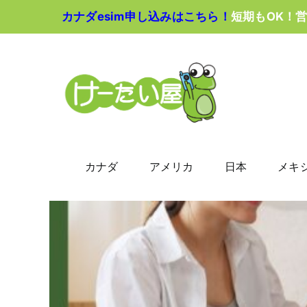
Skip
カナダesim申し込みはこちら！
短期もOK！
to
content
カナダ
アメリカ
日本
メキ