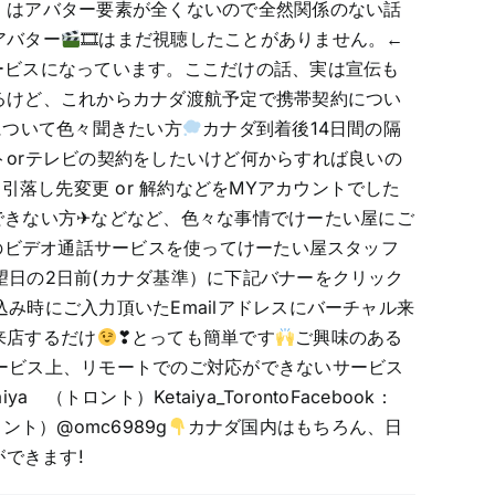
」はアバター要素が全くないので全然関係のない話
アバター
🎞はまだ視聴したことがありません。←
ービスになっています。ここだけの話、実は宣伝も
るけど、これからカナダ渡航予定で携帯契約につい
について色々聞きたい方
カナダ到着後14日間の隔
トorテレビの契約をしたいけど何からすれば良いの
落し先変更 or 解約などをMYアカウントでした
できない方✈などなど、色々な事情でけーたい屋にご
どのビデオ通話サービスを使ってけーたい屋スタッフ
望日の2日前(カナダ基準）に下記バナーをクリック
み時にご入力頂いたEmailアドレスにバーチャル来
来店するだけ
❣とっても簡単です
ご興味のある
ービス上、リモートでのご対応ができないサービス
（トロント）Ketaiya_TorontoFacebook：
 （トロント）@omc6989g
カナダ国内はもちろん、日
約ができます!