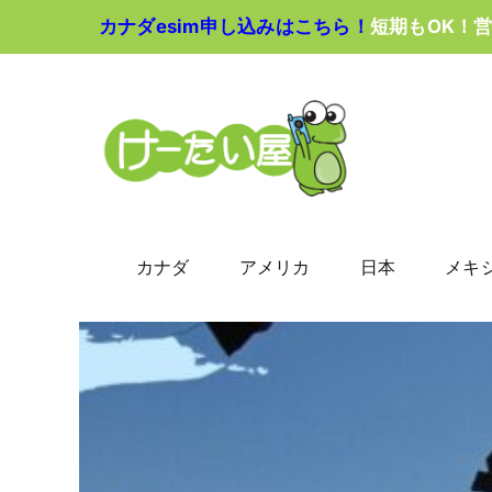
Skip
カナダesim申し込みはこちら！
短期もOK！
to
content
カナダ
アメリカ
日本
メキ