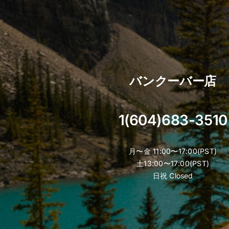
バンクーバー店
1(604)683-3510
月〜金 11:00〜17:00(PST)
土13:00〜17:00(PST)
日祝 Closed