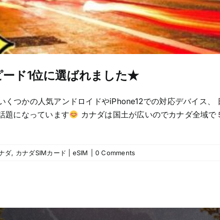
ピード1位に選ばれました★
いくつかの人気アンドロイドやiPhone12での対応デバイス
話題になっています
カナダは国土が広いのでカナダ全域で５
ナダ
,
カナダSIMカード | eSIM
|
0 Comments