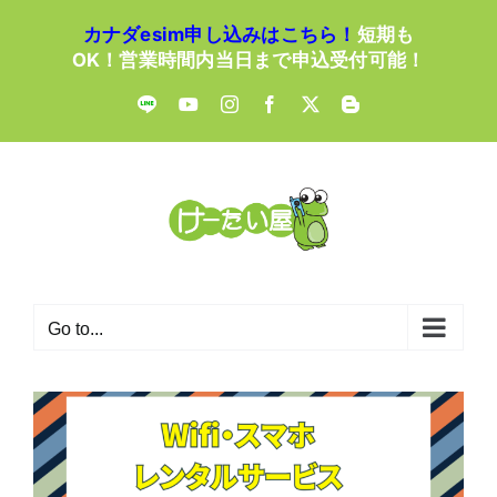
Skip
カナダesim申し込みはこちら！
短期も
to
OK！営業時間内当日まで申込受付可能！
content
LINE
YouTube
Instagram
Facebook
X
Blogger
Go to...