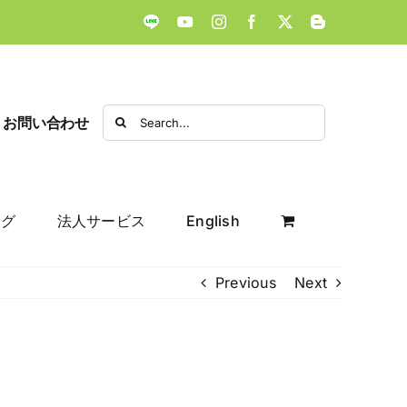
LINE
YouTube
Instagram
Facebook
X
Blogger
Search
お問い合わせ
for:
ログ
法人サービス
English
Previous
Next