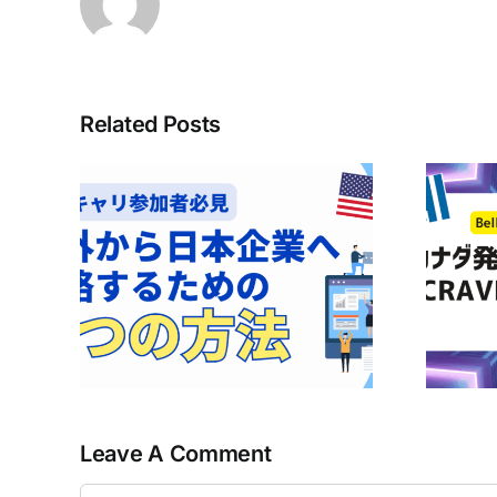
Related Posts
トンキ
の電話
Bell Mobilityユーザー必
日本企
見！CraveのBasicプラン
する3
が無料で楽しめるかも！？
Leave A Comment