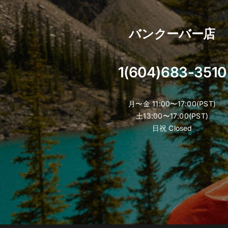
バンクーバー店
1(604)683-3510
月〜金 11:00〜17:00(PST)
土13:00〜17:00(PST)
日祝 Closed