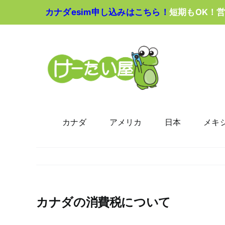
Skip
カナダesim申し込みはこちら！
短期もOK！
to
content
カナダ
アメリカ
日本
メキ
カナダの消費税について