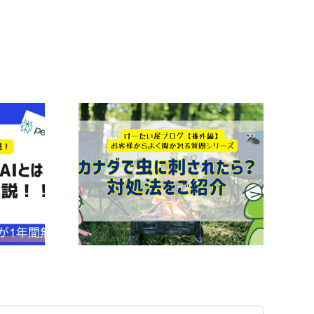
【2025年版】ボストンキ
され!?】痒
ャリアフォーラムでの電話
ite」が超お
対応対策｜海外から日本企
った話
業へスムーズに連絡する3
つの方法