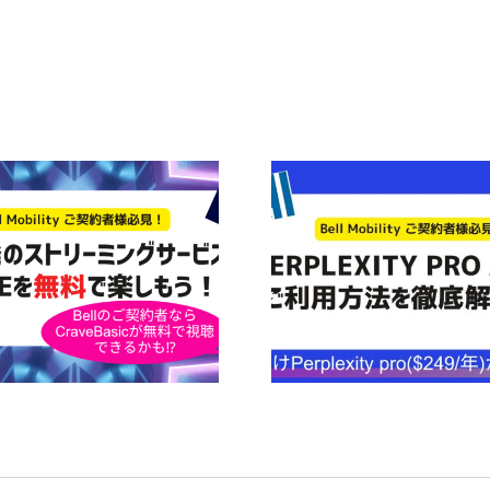
【Bell契約者は1年間無
【カナダで虫刺
料！】Perplexity Pro AIの
みには「Afterb
利用ガイド
すすめだ