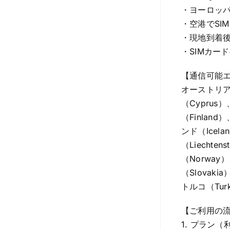
・ヨーロッ
・空港でSI
・現地到着
・SIMカー
【通信可能
オーストリア（
（Cyprus
（Finlan
ンド（Icel
（Liecht
（Norway
（Slovak
トルコ（Turk
【ご利用の
1. プラン