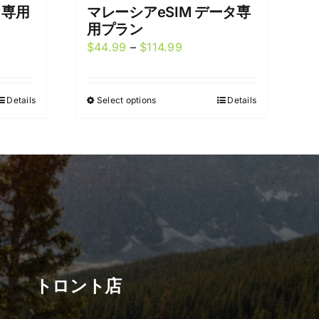
タ専用
マレーシアeSIM データ専
用プラン
Price
$
44.99
–
$
114.99
range:
9
$44.99
Details
Select options
Details
This
gh
through
product
99
$114.99
has
multiple
variants.
The
options
may
be
chosen
トロント店
on
the