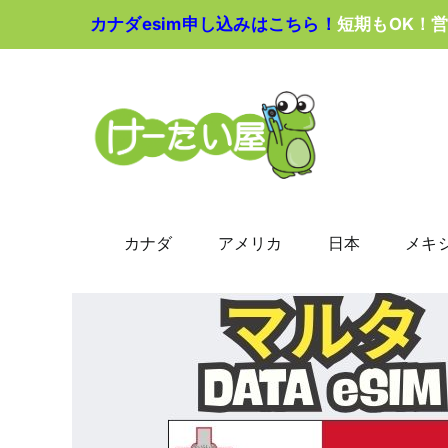
Skip
カナダesim申し込みはこちら！
短期もOK！
to
content
カナダ
アメリカ
日本
メキ