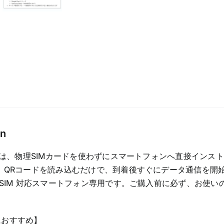
専
用
プ
ラ
ン
quantity
on
M は、物理SIMカードを使わずにスマートフォンへ直接インス
 QRコードを読み込むだけで、到着後すぐにデータ通信を開
eSIM 対応スマートフォン専用です。ご購入前に必ず、お使いの
におすすめ】