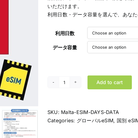
$114.99
いただけます。
利用日数・データ容量を選んで、あなた
利用日数
データ容量
Add to cart
マ
ル
タ
eSIM
SKU:
Malta-ESIM-DAYS-DATA
デ
Categories:
グローバルeSIM
,
国別 eSI
ー
タ