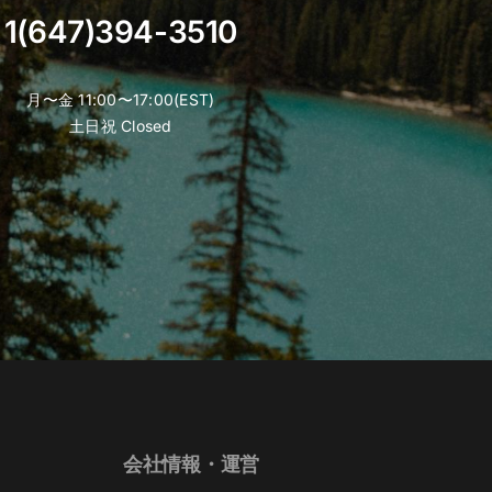
product
1(647)394-3510
page
月〜金 11:00〜17:00(EST)
土日祝 Closed
会社情報・運営