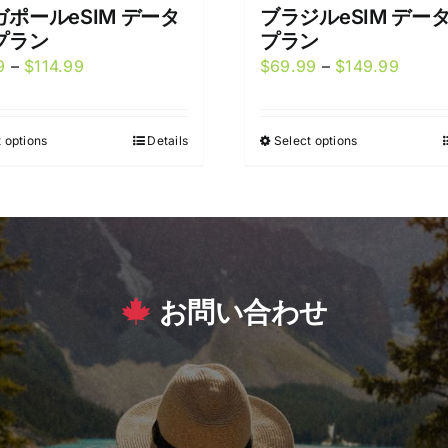
ポールeSIM データ
ブラジルeSIM デー
プラン
プラン
Price
Price
9
–
$
114.99
$
69.99
–
$
149.99
range:
range:
$44.99
$69.9
 options
Details
Select options
This
This
through
throu
product
product
$114.99
$149.
has
has
multiple
multiple
variants.
variants.
The
The
お問い合わせ
options
options
may
may
be
be
chosen
chosen
on
on
the
the