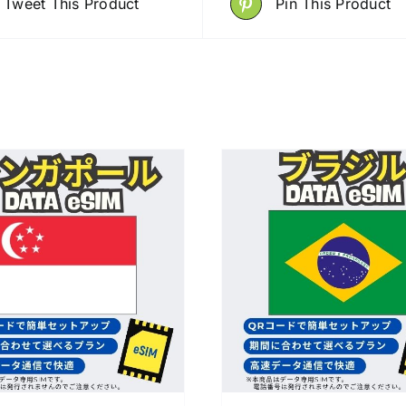
Tweet This Product
Pin This Product