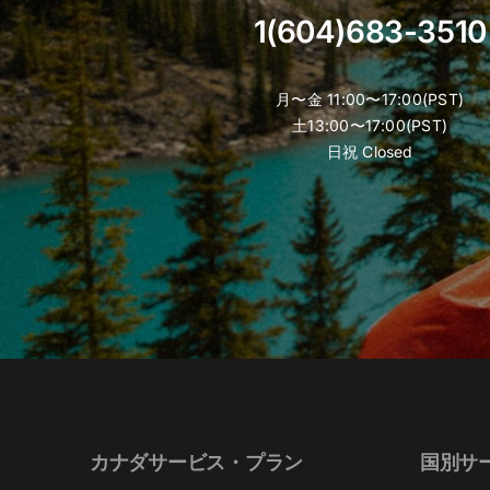
product
1(604)683-3510
page
月〜金 11:00〜17:00(PST)
土13:00〜17:00(PST)
日祝 Closed
カナダサービス・プラン
国別サ