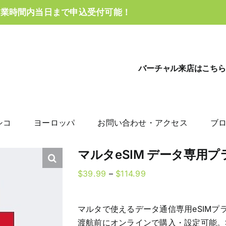
営業時間内当日まで申込受付可能！
バーチャル来店はこちら
シコ
ヨーロッパ
お問い合わせ・アクセス
ブ
マルタeSIM データ専用プ
Price
$
39.99
–
$
114.99
range:
$39.99
マルタで使えるデータ通信専用eSIMプ
through
渡航前にオンラインで購入・設定可能。