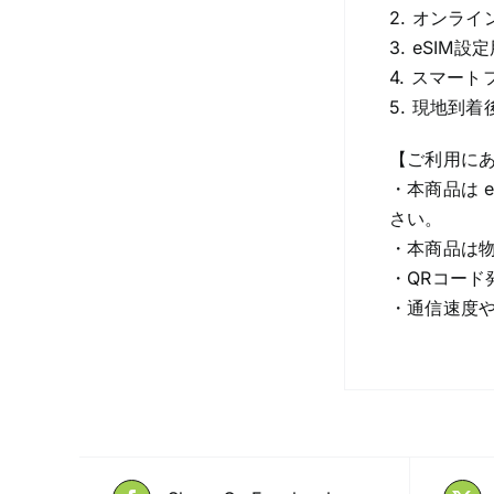
2. オンラ
3. eSI
4. スマー
5. 現地到
【ご利用に
・本商品は 
さい。
・本商品は物
・QRコード
・通信速度