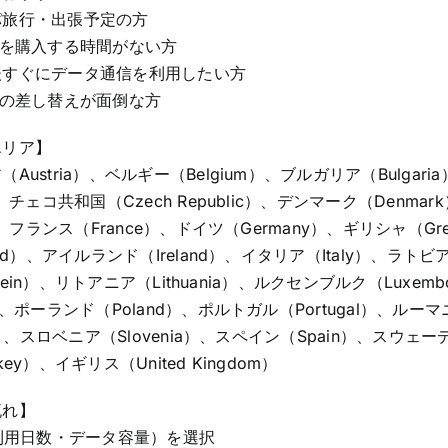
パ旅行・出張予定の方
Mを購入する時間がない方
後すぐにデータ通信を利用したい方
ドの差し替えが面倒な方
エリア】
Austria）、ベルギー（Belgium）、ブルガリア（Bulgari
）、チェコ共和国（Czech Republic）、デンマーク（Denma
d）、フランス（France）、ドイツ（Germany）、ギリシャ（G
and）、アイルランド（Ireland）、イタリア（Italy）、ラト
enstein）、リトアニア（Lithuania）、ルクセンブルク（Luxe
）、ポーランド（Poland）、ポルトガル（Portugal）、ルー
ia）、スロベニア（Slovenia）、スペイン（Spain）、スウェーデ
ey）、イギリス（United Kingdom）
流れ】
（利用日数・データ容量）を選択