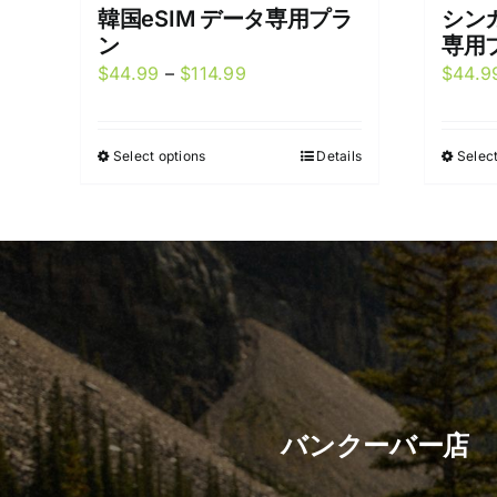
韓国eSIM データ専用プラ
シンガ
ン
専用
Price
$
44.99
–
$
114.99
$
44.9
range:
$44.99
Select options
Details
Select
This
through
product
$114.99
has
multiple
variants.
The
options
may
be
chosen
バンクーバー店
on
the