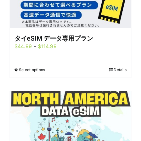
タイeSIM データ専用プラン
Price
$
44.99
–
$
114.99
range:
$44.99
Select options
Details
This
through
product
$114.99
has
multiple
variants.
The
options
may
be