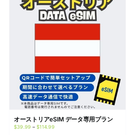
variants.
The
options
may
be
chosen
on
the
product
page
オーストリアeSIM データ専用プラン
Price
$
39.99
–
$
114.99
range: