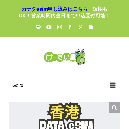
Skip
カナダesim申し込みはこちら！
短期も
to
OK！営業時間内当日まで申込受付可能！
content
LINE
YouTube
Instagram
Facebook
X
Blogger
Go to...