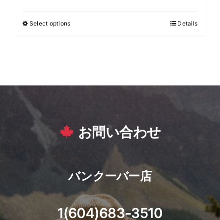
$39.99
Select options
Details
This
through
product
$114.99
has
multiple
variants.
The
options
may
お問い合わせ
be
chosen
on
the
バンクーバー店
product
page
1(604)683-3510