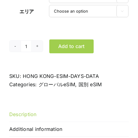
エリア

Add to cart
香
港
eSIM
デ
SKU:
HONG KONG-ESIM-DAYS-DATA
ー
Categories:
グローバルeSIM
,
国別 eSIM
タ
専
用
Description
プ
ラ
Additional information
ン