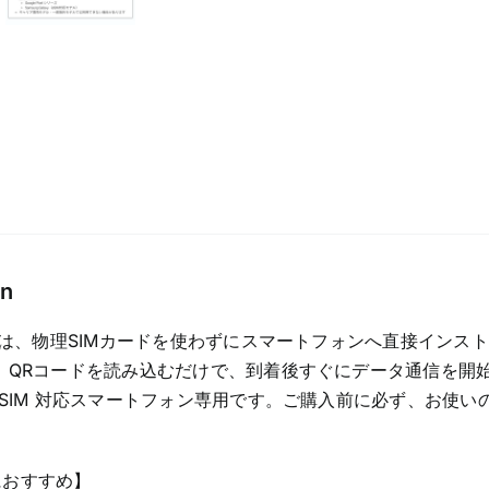
専
用
プ
ラ
ン
quantity
on
M は、物理SIMカードを使わずにスマートフォンへ直接インス
 QRコードを読み込むだけで、到着後すぐにデータ通信を開
eSIM 対応スマートフォン専用です。ご購入前に必ず、お使いの
におすすめ】