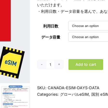
$239.99
いただけます。
・利用日数・データ容量を選んで、あな
利用日数
データ容量
Add to cart
カ
ナ
ダ
eSIM
SKU:
CANADA-ESIM-DAYS-DATA
デ
Categories:
グローバルeSIM
,
国別 eSI
ー
タ