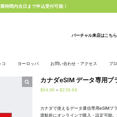
営業時間内当日まで申込受付可能！
バーチャル来店はこちら
シコ
ヨーロッパ
お問い合わせ・アクセス
ブ
カナダeSIM データ専用プ
Price
$
54.99
–
$
239.99
range:
$54.99
カナダで使えるデータ通信専用eSIMプ
through
渡航前にオンラインで購入・設定可能。