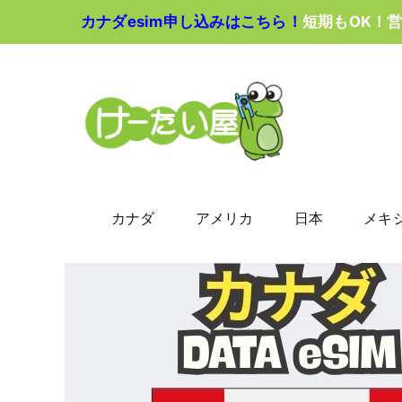
Skip
カナダesim申し込みはこちら！
短期もOK！
to
content
カナダ
アメリカ
日本
メキ