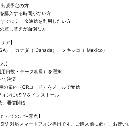
・出張予定の方
Mを購入する時間がない方
後すぐにデータ通信を利用したい方
ドの差し替えが面倒な方
エリア】
A）、カナダ（ Canada）、メキシコ（ Mexico）
流れ】
（利用日数・データ容量）を選択
インで決済
M設定用の案内（QRコード）をメールで受信
トフォンにeSIMをインストール
着後、通信開始
あたってのご注意点】
eSIM 対応スマートフォン専用です。ご購入前に必ず、お使いの