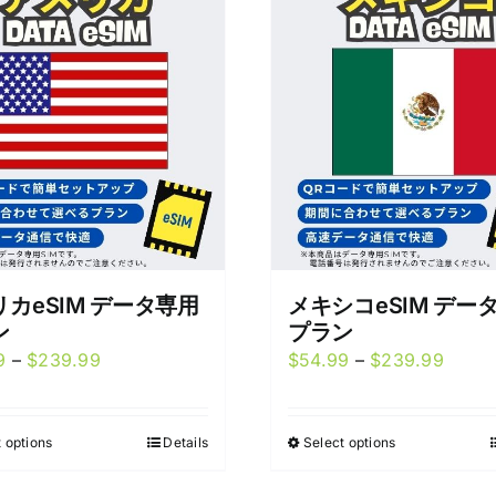
カeSIM データ専用
メキシコeSIM デー
ン
プラン
Price
Price
9
–
$
239.99
$
54.99
–
$
239.99
range:
range
$54.99
$54.9
 options
Details
Select options
This
This
through
throu
product
product
$239.99
$239.