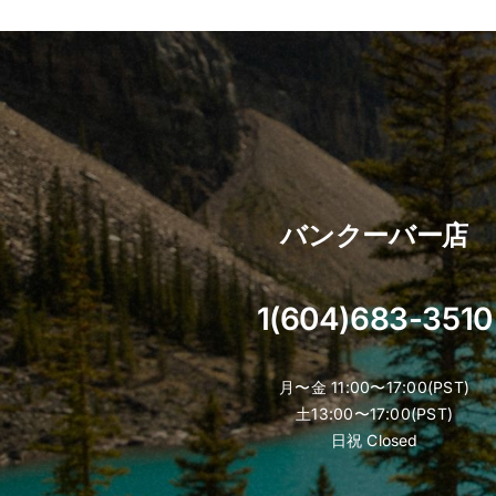
has
multiple
variants.
The
options
may
be
chosen
バンクーバー店
on
the
product
1(604)683-3510
page
月〜金 11:00〜17:00(PST)
土13:00〜17:00(PST)
日祝 Closed