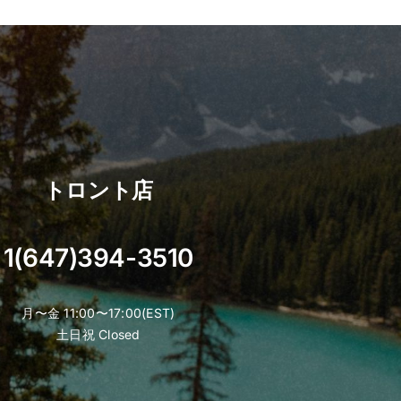
has
multiple
variants.
The
options
may
be
chosen
トロント店
on
the
product
1(647)394-3510
page
月〜金 11:00〜17:00(EST)
土日祝 Closed