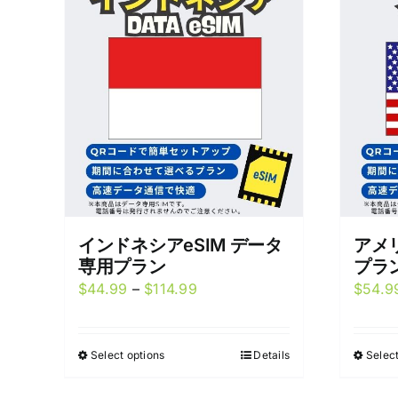
インドネシアeSIM データ
アメリ
専用プラン
プラ
Price
$
44.99
–
$
114.99
$
54.9
range:
$44.99
Select options
Details
Select
This
through
product
$114.99