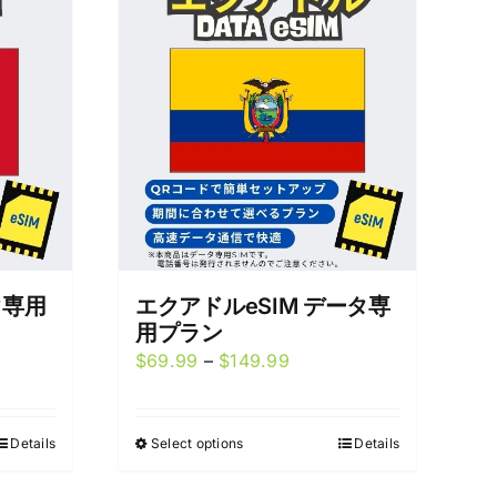
タ専用
エクアドルeSIM データ専
用プラン
Price
$
69.99
–
$
149.99
:
range:
9
$69.99
Details
Select options
Details
This
gh
through
product
99
$149.99