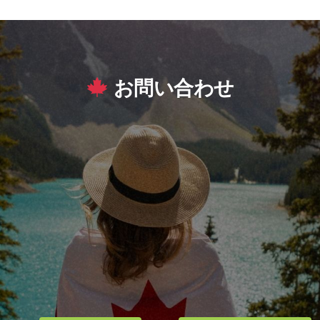
has
has
multiple
multiple
variants.
variants.
The
The
お問い合わせ
options
options
may
may
be
be
chosen
chosen
on
on
the
the
product
product
page
page