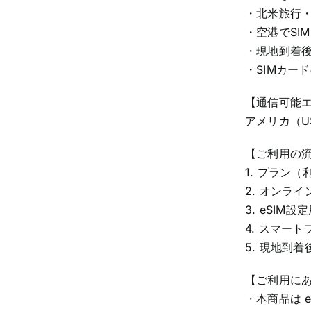
・北米旅行
・空港でSI
・現地到着
・SIMカー
【通信可能
アメリカ（US
【ご利用の
1. プラン
2. オンラ
3. eSI
4. スマー
5. 現地到
【ご利用に
・本商品は 