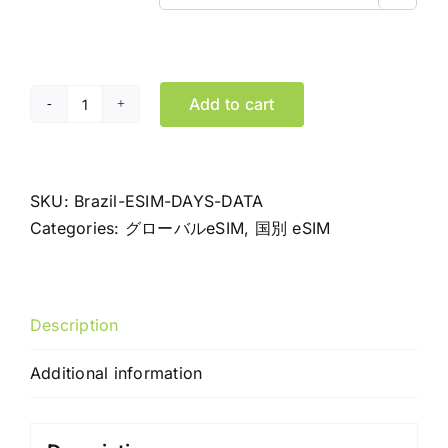
Add to cart
ブ
ラ
ジ
ル
SKU:
Brazil-ESIM-DAYS-DATA
eSIM
Categories:
グローバルeSIM
,
国別 eSIM
デ
ー
タ
Description
専
用
Additional information
プ
ラ
ン