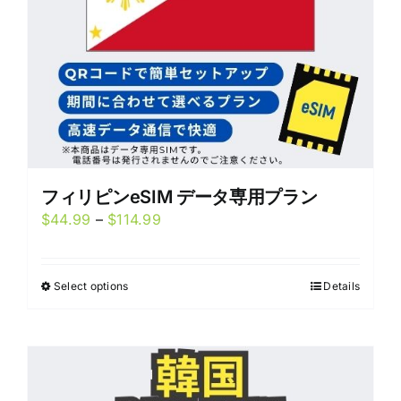
on
the
product
page
フィリピンeSIM データ専用プラン
Price
$
44.99
–
$
114.99
range:
$44.99
Select options
Details
This
through
product
$114.99
has
multiple
variants.