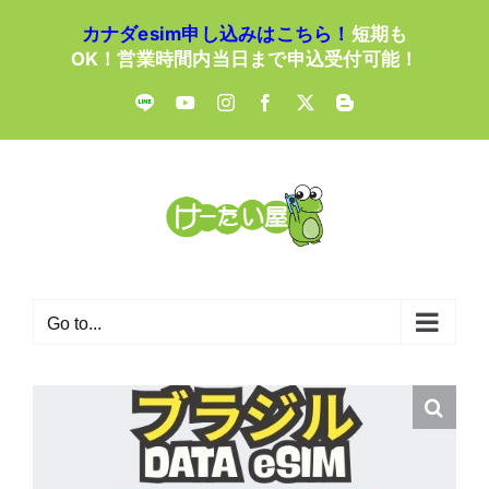
Skip
カナダesim申し込みはこちら！
短期も
to
OK！営業時間内当日まで申込受付可能！
content
LINE
YouTube
Instagram
Facebook
X
Blogger
Go to...