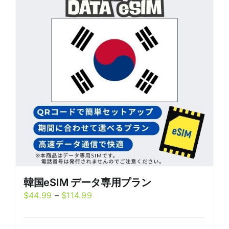
The
options
may
be
chosen
on
the
product
page
韓国eSIM データ専用プラン
Price
$
44.99
–
$
114.99
range:
$44.99