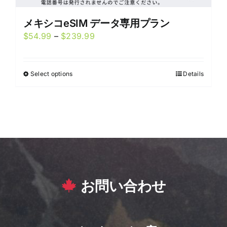
メキシコeSIM データ専用プラン
Price
$
54.99
–
$
239.99
range:
$54.99
Select options
Details
This
through
product
$239.99
has
multiple
variants.
The
options
may
お問い合わせ
be
chosen
on
the