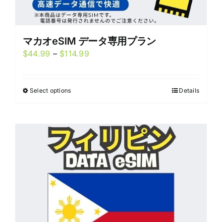
マカオeSIM データ専用プラン
Price
$
44.99
–
$
114.99
range:
$44.99
Select options
Details
This
through
product
$114.99
has
multiple
variants.
The
options
may
be
chosen