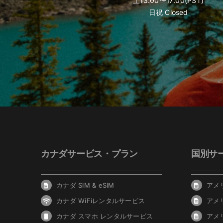
土13:00〜17:00(PST)
日祝 Closed
カナダサービス・プラン
国別サ
カナダ SIM & eSIM
アメリ
カナダ WiFiレンタルサービス
アメ
カナダ スマホ レンタルサービス
アメ