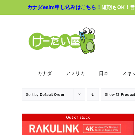
Skip
カナダesim申し込みはこちら！
短期もOK！
to
content
カナダ
アメリカ
日本
メキ
Sort by
Default Order
Show
12 Produc
Out of stock