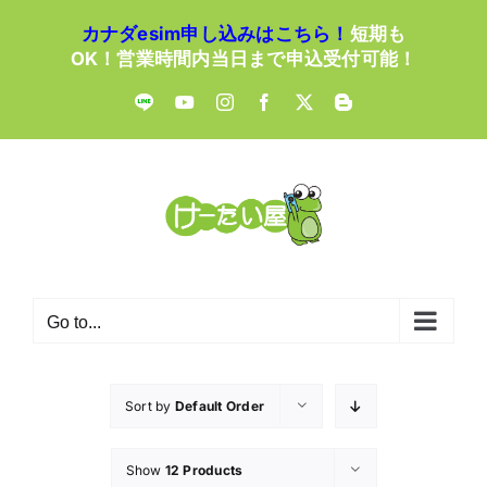
Skip
カナダesim申し込みはこちら！
短期も
to
OK！営業時間内当日まで申込受付可能！
content
LINE
YouTube
Instagram
Facebook
X
Blogger
Go to...
Sort by
Default Order
Show
12 Products