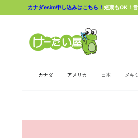
Skip
カナダesim申し込みはこちら！
短期もOK！
to
content
カナダ
アメリカ
日本
メキ
View
Larger