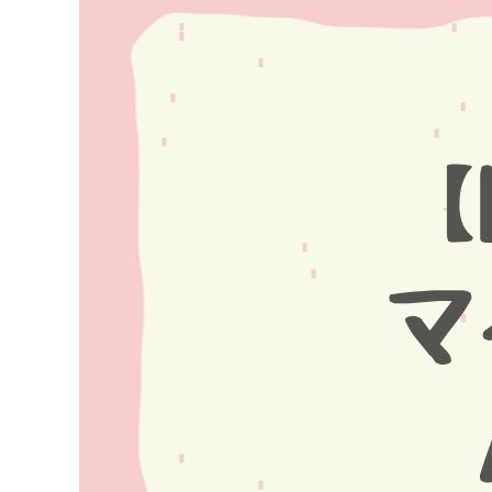
Image