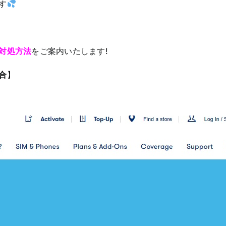
す
対処方法
をご案内いたします!
合
】
。