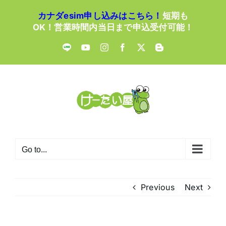
Skip
カナダesim申し込みはこちら！
短期も
to
OK！営業時間内当日まで申込受付可能！
content
LINE
YouTube
Instagram
Facebook
X
Blogger
Go to...
Previous
Next