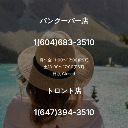
バンクーバー店
1(604)683-3510
月〜金 11:00〜17:00(PST)
土13:00〜17:00(PST)
日祝 Closed
トロント店
1(647)394-3510