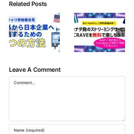
Related Posts
ボ
ア
Bell Mobilityユ
の
【Bell契約者は1
ーザー必見！
｜
年間無料！】
CraveのBasicプ
企
Perplexity Pro
ランが無料で楽
に
AIの利用ガイド
しめるかも！？
の
Leave A Comment
Comment