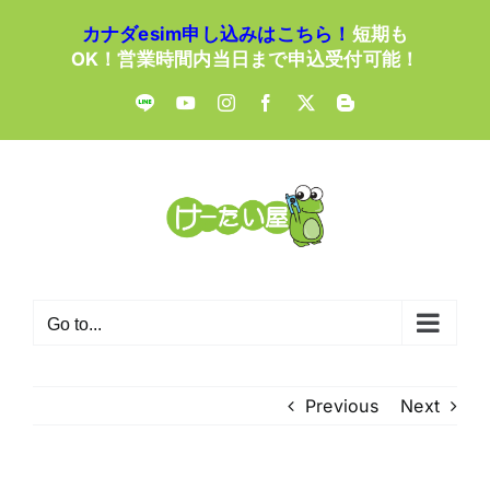
Skip
カナダesim申し込みはこちら！
短期も
to
OK！営業時間内当日まで申込受付可能！
content
LINE
YouTube
Instagram
Facebook
X
Blogger
Go to...
Previous
Next