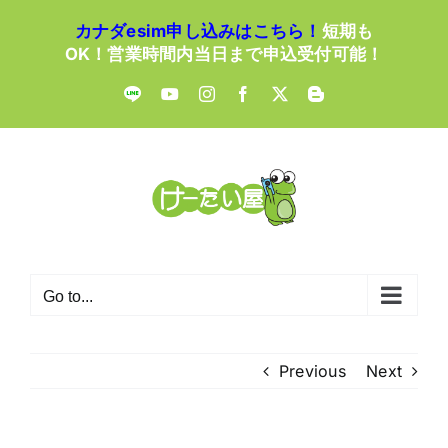
Skip
カナダesim申し込みはこちら！
短期も
to
OK！営業時間内当日まで申込受付可能！
content
LINE
YouTube
Instagram
Facebook
X
Blogger
Go to...
Previous
Next