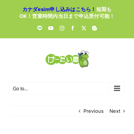
Skip
カナダesim申し込みはこちら！
短期も
to
OK！営業時間内当日まで申込受付可能！
content
LINE
YouTube
Instagram
Facebook
X
Blogger
Go to...
Previous
Next