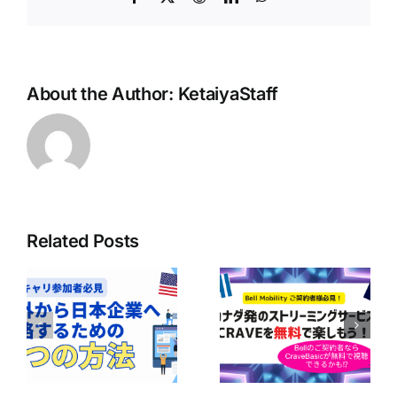
About the Author:
KetaiyaStaff
Related Posts
ボ
ア
Bell Mobilityユ
の
【Bell契約者は1
ーザー必見！
｜
年間無料！】
CraveのBasicプ
企
Perplexity Pro
ランが無料で楽
に
AIの利用ガイド
しめるかも！？
の