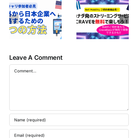
ボ
ア
Bell Mobilityユ
の
【Bell契約者は1
ーザー必見！
｜
年間無料！】
CraveのBasicプ
企
Perplexity Pro
ランが無料で楽
に
AIの利用ガイド
しめるかも！？
の
Leave A Comment
Comment