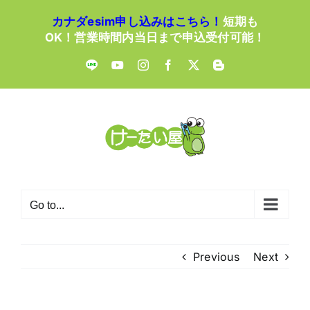
Skip
カナダesim申し込みはこちら！
短期も
to
OK！営業時間内当日まで申込受付可能！
content
LINE
YouTube
Instagram
Facebook
X
Blogger
Go to...
Previous
Next