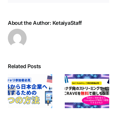
About the Author:
KetaiyaStaff
Related Posts
ボ
ア
Bell Mobilityユ
の
【Bell契約者は1
ーザー必見！
｜
年間無料！】
CraveのBasicプ
企
Perplexity Pro
ランが無料で楽
に
AIの利用ガイド
しめるかも！？
の