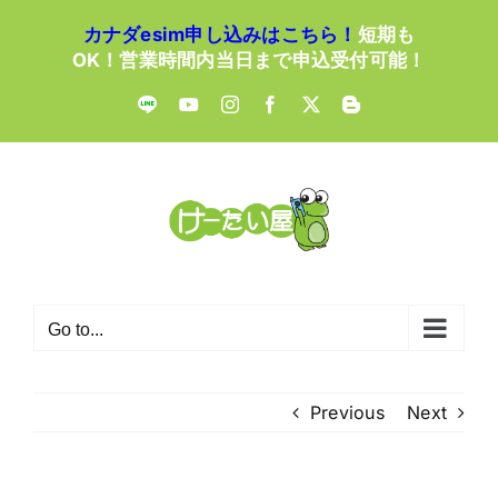
Skip
カナダesim申し込みはこちら！
短期も
to
OK！営業時間内当日まで申込受付可能！
content
LINE
YouTube
Instagram
Facebook
X
Blogger
Go to...
Previous
Next