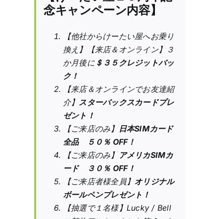
念キャンペーン内容】
【他社からけーたい屋へお乗り
換え】【来店＆オンライン】３
か月後に
＄３５クレジットバッ
ク！
【来店＆オンラインでお友達紹
介】
スターバックスカードプレ
ゼント！
【ご来店のみ】
日本SIMカード
全品 ５０％ OFF！
【ご来店のみ】
アメリカSIMカ
ード ３０％ OFF！
【ご来店者様全員】
オリジナル
ボールペンプレゼント！
【抽選で１名様】Lucky / Bell